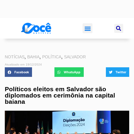
,
,
,
NOTÍCIAS
BAHIA
POLÍTICA
SALVADOR
Atualizado em
19/12/2024
Facebook
WhatsApp
Twitter
Políticos eleitos em Salvador são
diplomados em cerimônia na capital
baiana