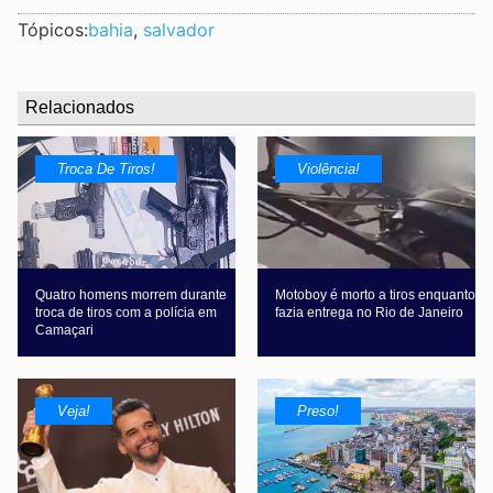
Tópicos:
bahia
,
salvador
Relacionados
Troca De Tiros!
Violência!
Quatro homens morrem durante
Motoboy é morto a tiros enquanto
troca de tiros com a polícia em
fazia entrega no Rio de Janeiro
Camaçari
Veja!
Preso!