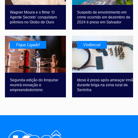
Wagner Moura e o filme ‘O
Suspeito de envolvimento em
Agente Secreto’ conquistam
crime ocorrido em dezembro de
prêmios no Globo de Ouro
2024 é preso em Salvador
Fique Ligado!
Violência!
Segunda edição do Innpulse
Idoso é preso após ameaçar irmã
reunirá inovação e
durante briga na zona rural de
empreendedorismo
Serrinha