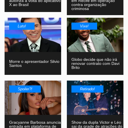
autoriza a volta do aplicativo
em Recife em operação
X ao Brasil
contra organização
criminosa
Luto!
Vixe!
Globo decide que não irá
Morre o apresentador Silvio
renovar contrato com Davi
Santos
Brito
Spoiler?!
Retirado!
Gracyanne Barbosa anuncia
Show da dupla Victor e Léo
entrada em plataforma de
sai da grade de atrações do