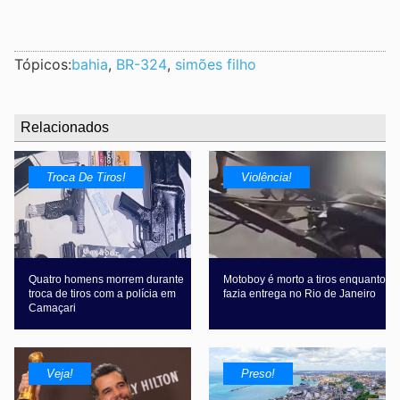
Tópicos:
bahia
,
BR-324
,
simões filho
Relacionados
Troca De Tiros!
Violência!
Quatro homens morrem durante
Motoboy é morto a tiros enquanto
troca de tiros com a polícia em
fazia entrega no Rio de Janeiro
Camaçari
Veja!
Preso!