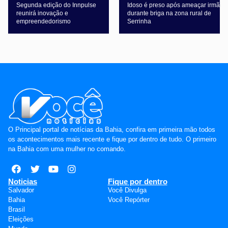
Segunda edição do Innpulse
Idoso é preso após ameaçar irmã
reunirá inovação e
durante briga na zona rural de
empreendedorismo
Serrinha
O Principal portal de notícias da Bahia, confira em primeira mão todos
os acontecimentos mais recente e fique por dentro de tudo. O primeiro
na Bahia com uma mulher no comando.
Noticias
Fique por dentro
Salvador
Você Divulga
Bahia
Você Repórter
Brasil
Eleições