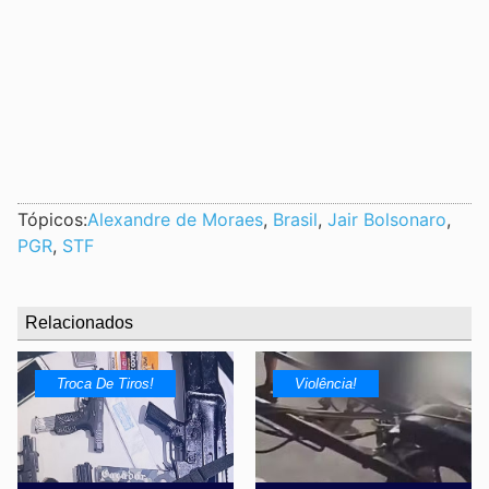
Tópicos:
Alexandre de Moraes
,
Brasil
,
Jair Bolsonaro
,
PGR
,
STF
Relacionados
Troca De Tiros!
Violência!